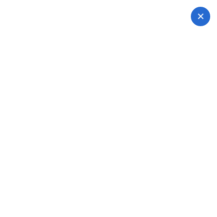
登录平台
✕
标签云列表
按标签聚合浏览相关文章
betvictor中文 - 皇马中场球员联赛表现跌幅超半引发转